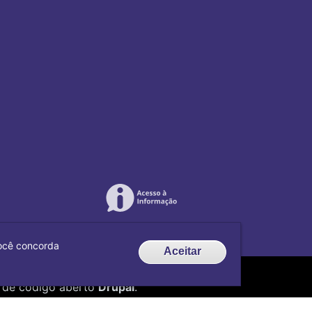
 você concorda
Aceitar
de código aberto
Drupal
.