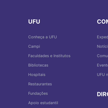
UFU
CO
Conheça a UFU
Exped
Campi
Notíc
Faculdades e Institutos
Comu
Bibliotecas
Event
Hospitais
UFU n
Restaurantes
DI
Fundações
Apoio estudantil