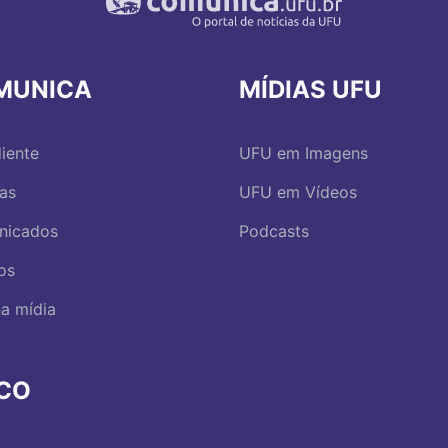
MUNICA
MÍDIAS UFU
iente
UFU em Imagens
ias
UFU em Vídeos
nicados
Podcasts
os
a mídia
RCO