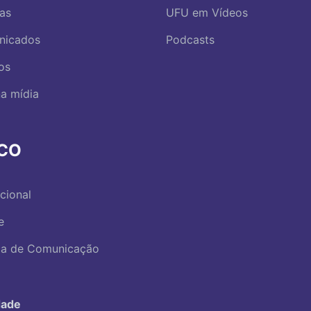
ias
UFU em Vídeos
nicados
Podcasts
os
a mídia
RCO
ucional
e
ica de Comunicação
dade