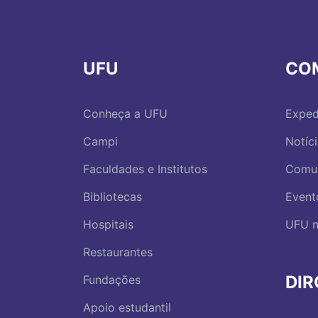
UFU
CO
Conheça a UFU
Exped
Campi
Notíc
Faculdades e Institutos
Comu
Bibliotecas
Event
Hospitais
UFU n
Restaurantes
DI
Fundações
Apoio estudantil