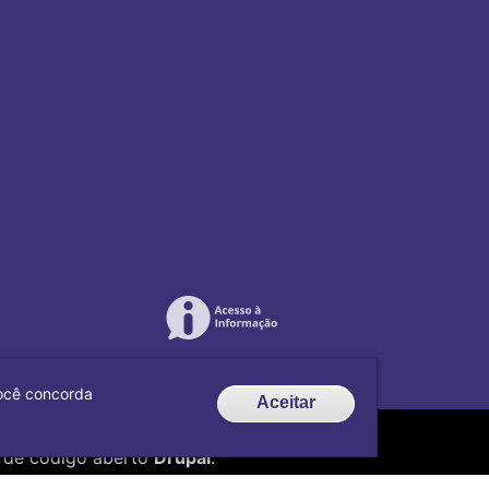
 você concorda
Aceitar
de código aberto
Drupal
.