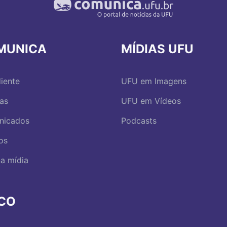
MUNICA
MÍDIAS UFU
iente
UFU em Imagens
ias
UFU em Vídeos
nicados
Podcasts
os
a mídia
RCO