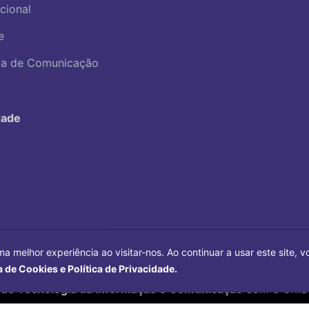
ucional
e
ica de Comunicação
dade
ma melhor experiência ao visitar-nos. Ao continuar a usar este site,
a de Cookies e Política de Privacidade.
Copyright©
2026
Universidade Federal Uberlândia.
 de Tecnologia da Informação e Comunicação
com o CMS 