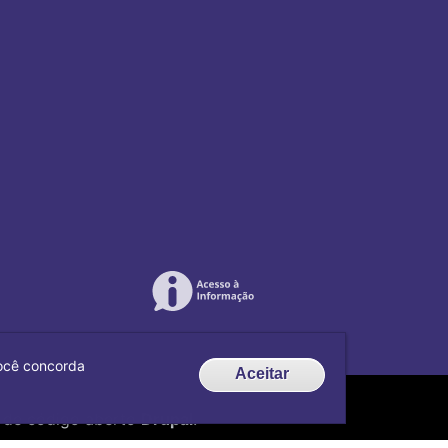
 você concorda
Aceitar
de código aberto
Drupal
.