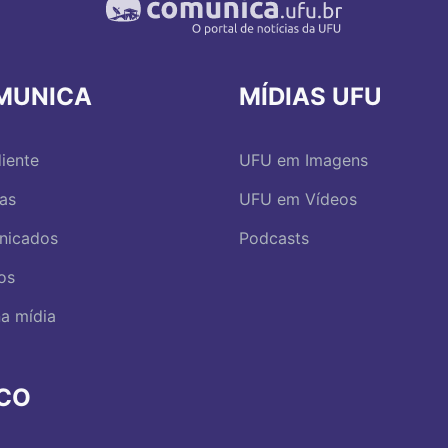
MUNICA
MÍDIAS UFU
iente
UFU em Imagens
ias
UFU em Vídeos
nicados
Podcasts
os
a mídia
RCO