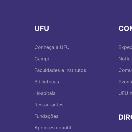
UFU
CO
Conheça a UFU
Exped
Campi
Notíc
Faculdades e Institutos
Comu
Bibliotecas
Event
Hospitais
UFU n
Restaurantes
DI
Fundações
Apoio estudantil