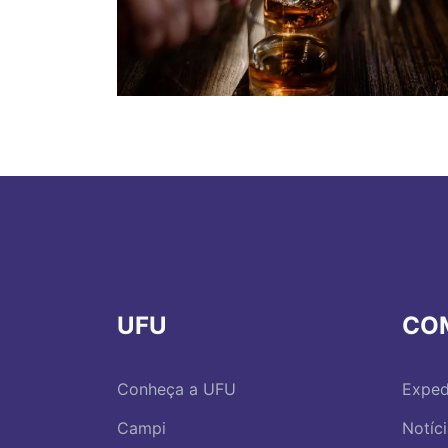
UFU
CO
Conheça a UFU
Exped
Campi
Notíc