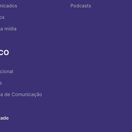
nicados
Podcasts
os
a mídia
RCO
ucional
e
ica de Comunicação
dade