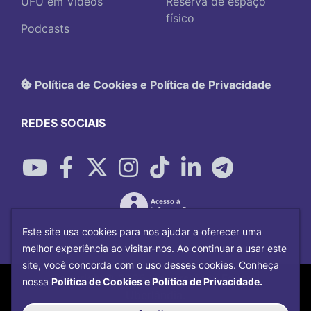
UFU em Vídeos
Reserva de espaço
físico
Podcasts
Política de Cookies e Política de Privacidade
REDES SOCIAIS
Este site usa cookies para nos ajudar a oferecer uma
melhor experiência ao visitar-nos. Ao continuar a usar este
site, você concorda com o uso desses cookies. Conheça
Copyright©
2026
Universidade Federal
nossa
Política de Cookies e Política de Privacidade.
Uberlândia.