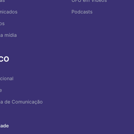
nicados
Podcasts
os
a mídia
RCO
ucional
e
ica de Comunicação
dade