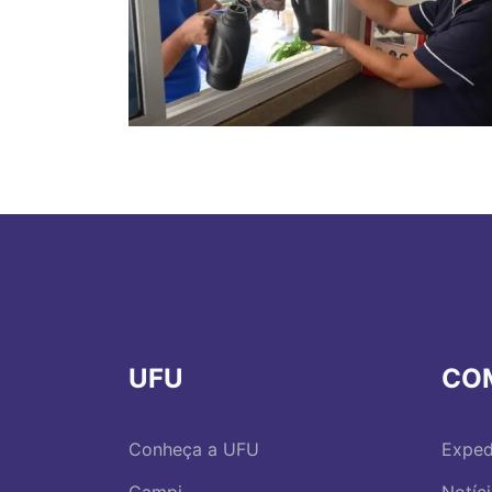
UFU
CO
Conheça a UFU
Exped
Campi
Notíc