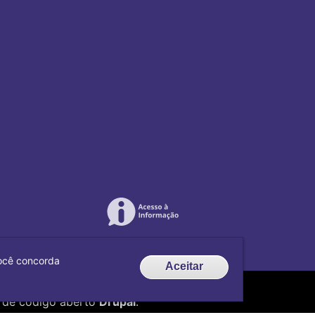
 você concorda
Aceitar
de código aberto
Drupal
.