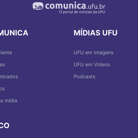
MUNICA
MÍDIAS UFU
iente
UFU em Imagens
ias
UFU em Vídeos
nicados
Podcasts
os
a mídia
RCO