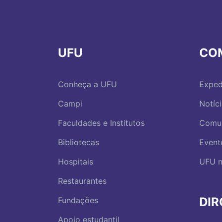
UFU
CO
Conheça a UFU
Exped
Campi
Notíc
Faculdades e Institutos
Comu
Bibliotecas
Event
Hospitais
UFU n
Restaurantes
DI
Fundações
Apoio estudantil