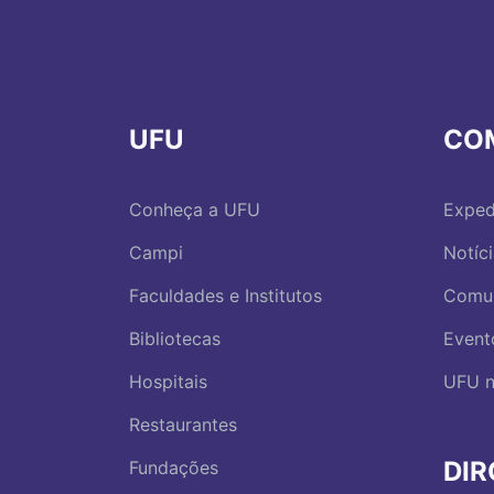
UFU
CO
Conheça a UFU
Exped
Campi
Notíc
Faculdades e Institutos
Comu
Bibliotecas
Event
Hospitais
UFU n
Restaurantes
DI
Fundações