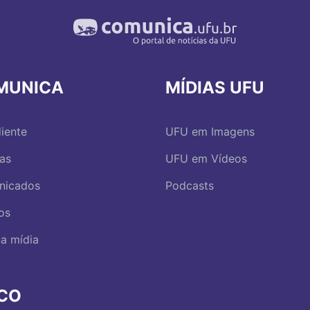
MUNICA
MÍDIAS UFU
iente
UFU em Imagens
ias
UFU em Vídeos
nicados
Podcasts
os
a mídia
RCO