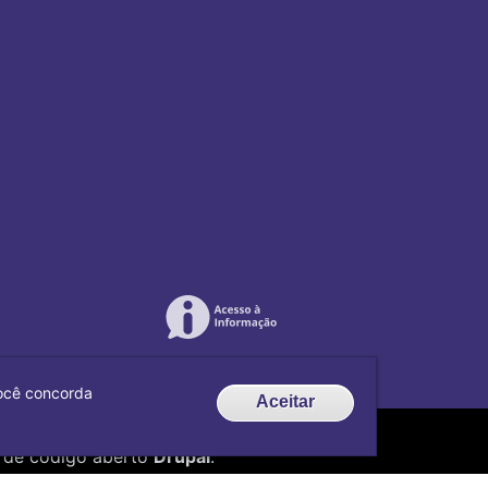
 você concorda
Aceitar
de código aberto
Drupal
.