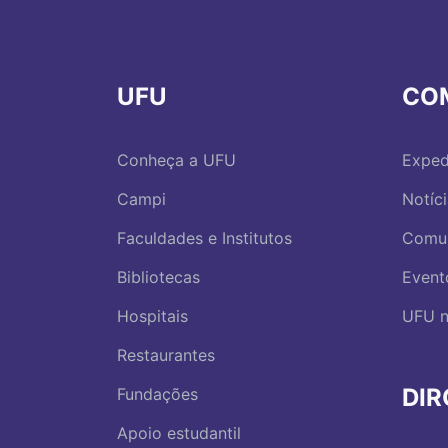
UFU
CO
Conheça a UFU
Exped
Campi
Notíc
Faculdades e Institutos
Comu
Bibliotecas
Event
Hospitais
UFU n
Restaurantes
DI
Fundações
Apoio estudantil