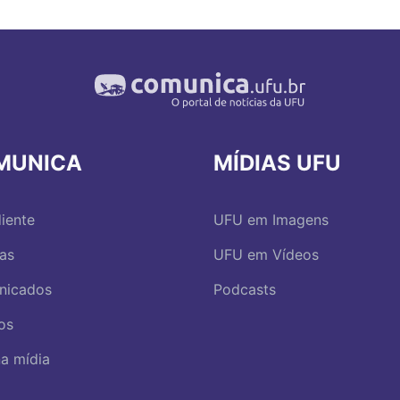
MUNICA
MÍDIAS UFU
iente
UFU em Imagens
ias
UFU em Vídeos
nicados
Podcasts
os
a mídia