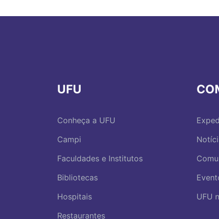
UFU
CO
Conheça a UFU
Exped
Campi
Notíc
Faculdades e Institutos
Comu
Bibliotecas
Event
Hospitais
UFU n
Restaurantes