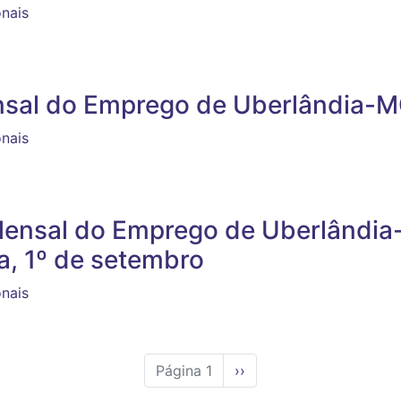
onais
ensal do Emprego de Uberlândia-
onais
Mensal do Emprego de Uberlândia
ra, 1º de setembro
onais
Página 1
Próxima
››
página