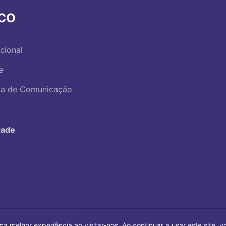
RCO
ucional
e
ica de Comunicação
dade
ma melhor experiência ao visitar-nos. Ao continuar a usar este site,