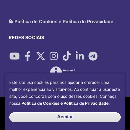
Política de Cookies e Política de Privacidade
REDES SOCIAIS
Este site usa cookies para nos ajudar a oferecer uma
melhor experiência ao visitar-nos. Ao continuar a usar este
site, você concorda com o uso desses cookies. Conheça
Copyright©
2026
Universidade Federal
nossa
Política de Cookies e Política de Privacidade.
Uberlândia.
Desenvolvido por
Centro de Tecnologia da
Aceitar
Informação e Comunicação
com o CMS de