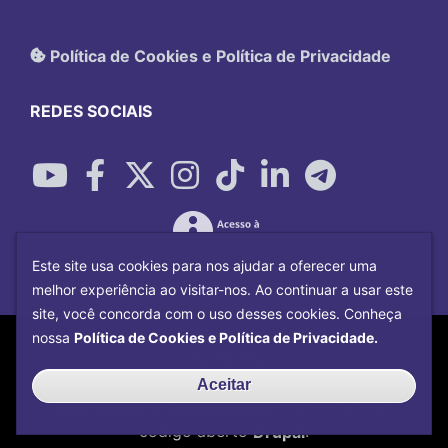
Política de Cookies e Política de Privacidade
REDES SOCIAIS
Este site usa cookies para nos ajudar a oferecer uma
melhor experiência ao visitar-nos. Ao continuar a usar este
site, você concorda com o uso desses cookies. Conheça
Copyright©
2026
Universidade Federal
nossa
Política de Cookies e Política de Privacidade.
Uberlândia.
Desenvolvido por
Centro de Tecnologia da
Aceitar
Informação e Comunicação
com o CMS de
código aberto
Drupal
.