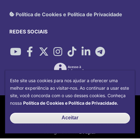
Política de Cookies e Política de Privacidade
REDES SOCIAIS
Este site usa cookies para nos ajudar a oferecer uma
melhor experiência ao visitar-nos. Ao continuar a usar este
site, você concorda com o uso desses cookies. Conheça
Copyright©
2026
Universidade Federal
nossa
Política de Cookies e Política de Privacidade.
Uberlândia.
Desenvolvido por
Centro de Tecnologia da
Aceitar
Informação e Comunicação
com o CMS de
código aberto
Drupal
.