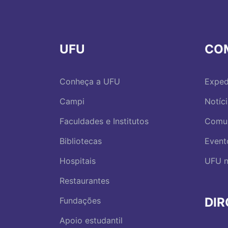
UFU
CO
Conheça a UFU
Exped
Campi
Notíc
Faculdades e Institutos
Comu
Bibliotecas
Event
Hospitais
UFU n
Restaurantes
DI
Fundações
Apoio estudantil