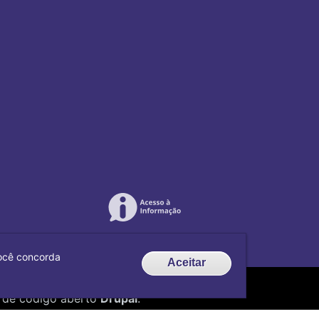
 você concorda
Aceitar
de código aberto
Drupal
.