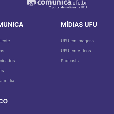
MUNICA
MÍDIAS UFU
iente
UFU em Imagens
ias
UFU em Vídeos
nicados
Podcasts
os
a mídia
RCO