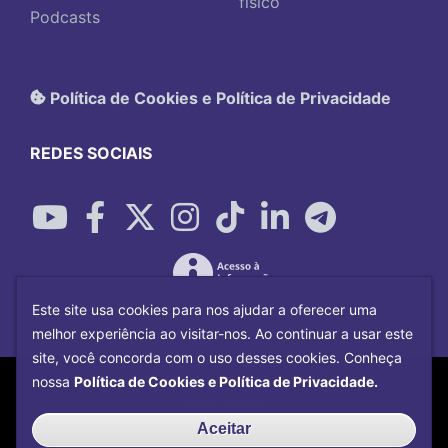
físico
Podcasts
Política de Cookies e Política de Privacidade
REDES SOCIAIS
Este site usa cookies para nos ajudar a oferecer uma
melhor experiência ao visitar-nos. Ao continuar a usar este
site, você concorda com o uso desses cookies. Conheça
Copyright©
2026
Universidade Federal
nossa
Política de Cookies e Política de Privacidade.
Uberlândia.
Desenvolvido por
Centro de Tecnologia da
Aceitar