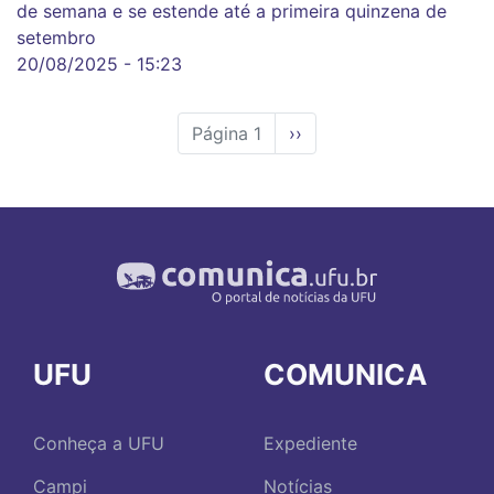
de semana e se estende até a primeira quinzena de
setembro
20/08/2025 - 15:23
Página 1
Próxima
››
página
UFU
COMUNICA
Conheça a UFU
Expediente
Campi
Notícias