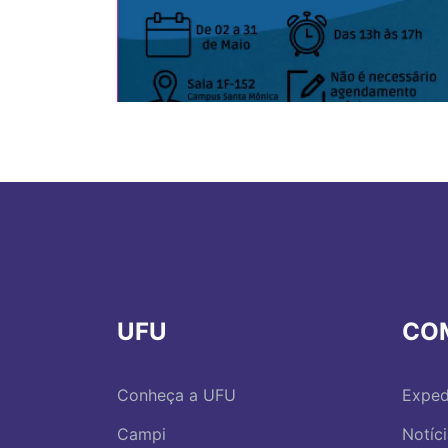
UFU
CO
Conheça a UFU
Exped
Campi
Notíc