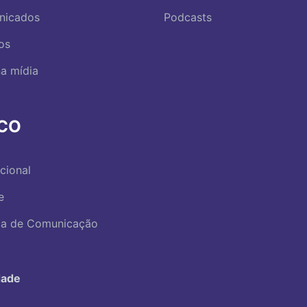
nicados
Podcasts
os
a mídia
RCO
ucional
e
ica de Comunicação
dade