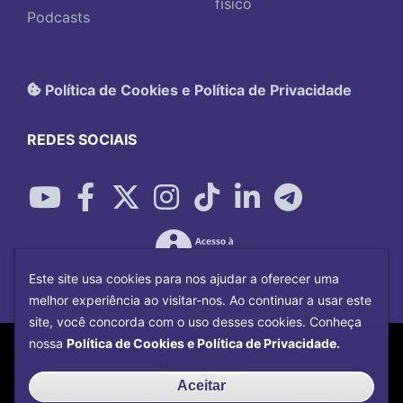
físico
Podcasts
Política de Cookies e Política de Privacidade
REDES SOCIAIS
Este site usa cookies para nos ajudar a oferecer uma
melhor experiência ao visitar-nos. Ao continuar a usar este
site, você concorda com o uso desses cookies. Conheça
Copyright©
2026
Universidade Federal
nossa
Política de Cookies e Política de Privacidade.
Uberlândia.
Desenvolvido por
Centro de Tecnologia da
Aceitar