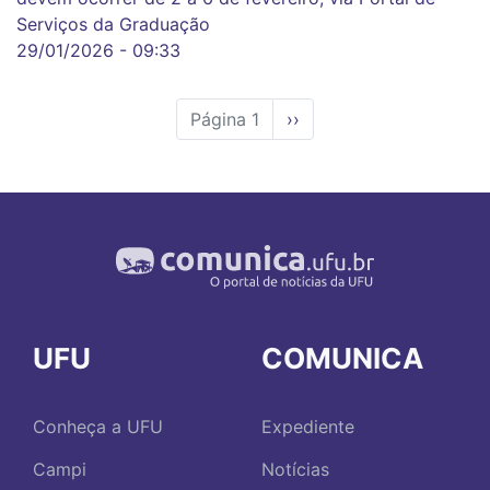
Serviços da Graduação
29/01/2026 - 09:33
Página 1
Próxima
››
página
UFU
COMUNICA
Conheça a UFU
Expediente
Campi
Notícias