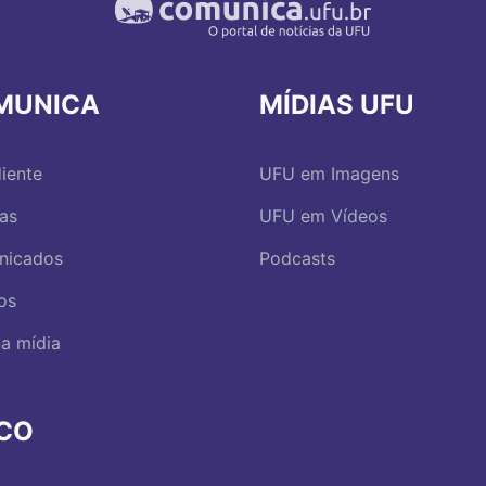
MUNICA
MÍDIAS UFU
iente
UFU em Imagens
ias
UFU em Vídeos
nicados
Podcasts
os
a mídia
RCO