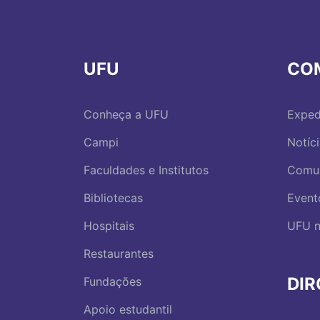
UFU
CO
Conheça a UFU
Exped
Campi
Notíc
Faculdades e Institutos
Comu
Bibliotecas
Event
Hospitais
UFU n
Restaurantes
DI
Fundações
Apoio estudantil