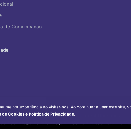
ucional
e
ica de Comunicação
dade
ma melhor experiência ao visitar-nos. Ao continuar a usar este site,
a de Cookies e Política de Privacidade.
Copyright©
2026
Universidade Federal Uberlândia.
 de Tecnologia da Informação e Comunicação
com o CMS 