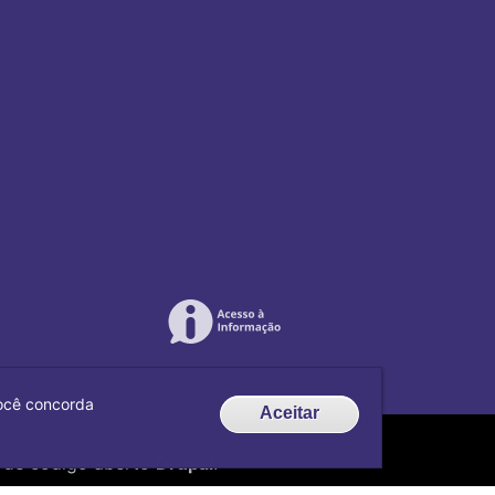
 você concorda
Aceitar
de código aberto
Drupal
.