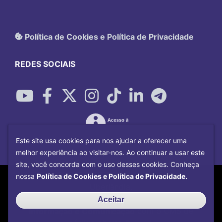
Política de Cookies e Política de Privacidade
REDES SOCIAIS
Este site usa cookies para nos ajudar a oferecer uma
melhor experiência ao visitar-nos. Ao continuar a usar este
site, você concorda com o uso desses cookies. Conheça
Copyright©
2026
Universidade Federal
nossa
Política de Cookies e Política de Privacidade.
Uberlândia.
Desenvolvido por
Centro de Tecnologia da
Aceitar
Informação e Comunicação
com o CMS de