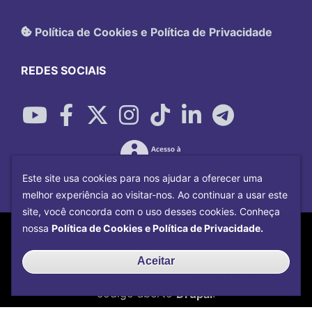
Política de Cookies e Política de Privacidade
REDES SOCIAIS
Este site usa cookies para nos ajudar a oferecer uma
melhor experiência ao visitar-nos. Ao continuar a usar este
site, você concorda com o uso desses cookies. Conheça
Copyright©
2026
Universidade Federal
nossa
Política de Cookies e Política de Privacidade.
Uberlândia.
Desenvolvido por
Centro de Tecnologia da
Aceitar
Informação e Comunicação
com o CMS de
código aberto
Drupal
.