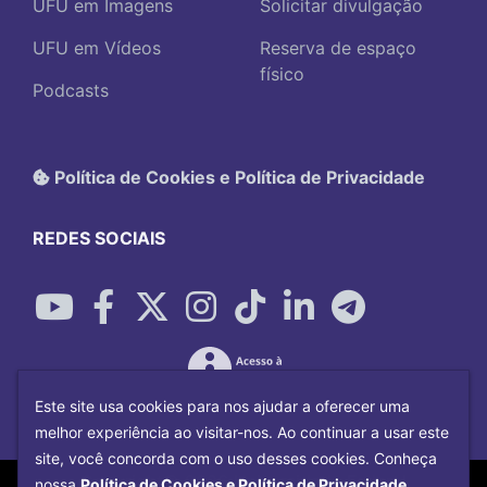
UFU em Imagens
Solicitar divulgação
UFU em Vídeos
Reserva de espaço
físico
Podcasts
Política de Cookies e Política de Privacidade
REDES SOCIAIS
Este site usa cookies para nos ajudar a oferecer uma
melhor experiência ao visitar-nos. Ao continuar a usar este
site, você concorda com o uso desses cookies. Conheça
Copyright©
2026
Universidade Federal
nossa
Política de Cookies e Política de Privacidade.