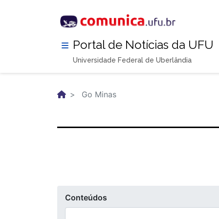
Pular
para
o
conteúdo
Portal de Notícias da UFU
principal
Universidade Federal de Uberlândia
Go Minas
Conteúdos