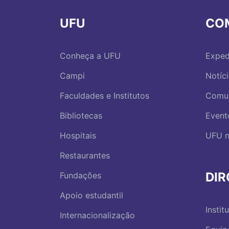
UFU
CO
Conheça a UFU
Exped
Campi
Notíc
Faculdades e Institutos
Comu
Bibliotecas
Event
Hospitais
UFU n
Restaurantes
DI
Fundações
Apoio estudantil
Instit
Internacionalização