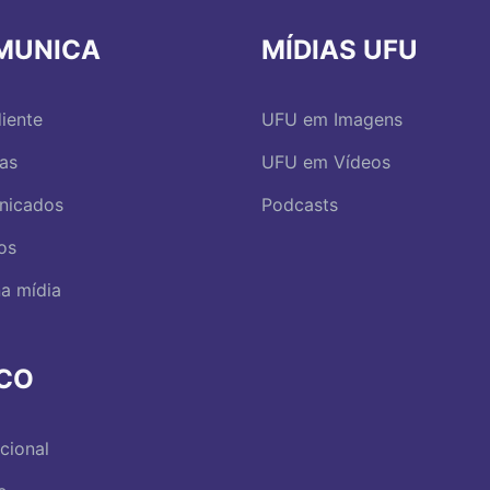
MUNICA
MÍDIAS UFU
iente
UFU em Imagens
ias
UFU em Vídeos
nicados
Podcasts
os
a mídia
RCO
ucional