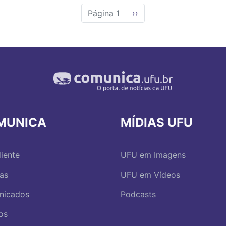
Página 1
Próxima
››
página
MUNICA
MÍDIAS UFU
iente
UFU em Imagens
ias
UFU em Vídeos
nicados
Podcasts
os