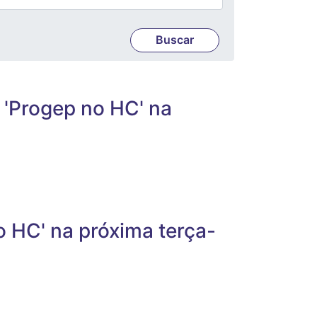
 'Progep no HC' na
o HC' na próxima terça-