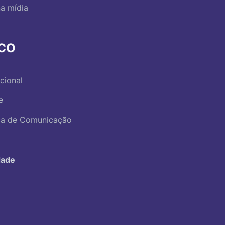
a mídia
RCO
ucional
e
ica de Comunicação
dade