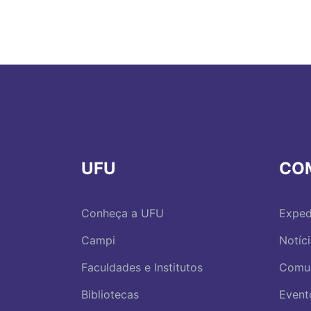
UFU
CO
Conheça a UFU
Exped
Campi
Notíc
Faculdades e Institutos
Comu
Bibliotecas
Event