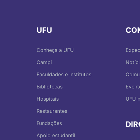
UFU
CO
Conheça a UFU
Exped
Campi
Notíc
Faculdades e Institutos
Comu
Bibliotecas
Event
Hospitais
UFU n
Restaurantes
DI
Fundações
Apoio estudantil