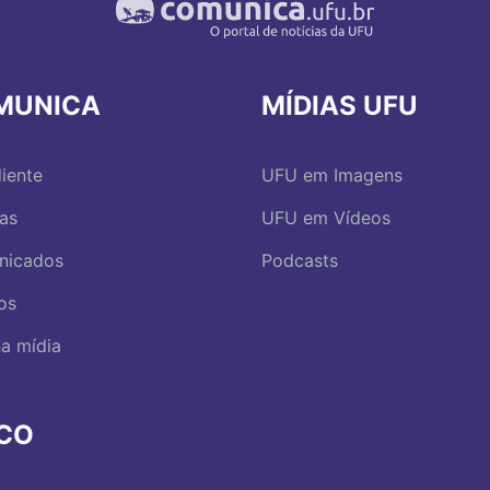
MUNICA
MÍDIAS UFU
iente
UFU em Imagens
ias
UFU em Vídeos
nicados
Podcasts
os
a mídia
RCO