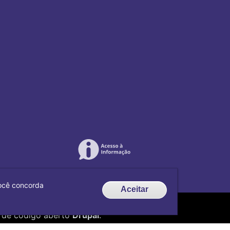
 você concorda
Aceitar
de código aberto
Drupal
.