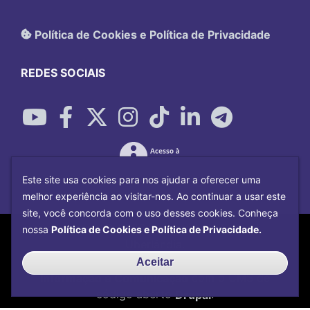
Política de Cookies e Política de Privacidade
REDES SOCIAIS
Este site usa cookies para nos ajudar a oferecer uma
melhor experiência ao visitar-nos. Ao continuar a usar este
site, você concorda com o uso desses cookies. Conheça
Copyright©
2026
Universidade Federal
nossa
Política de Cookies e Política de Privacidade.
Uberlândia.
Desenvolvido por
Centro de Tecnologia da
Aceitar
Informação e Comunicação
com o CMS de
código aberto
Drupal
.