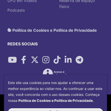
UFU em Vídeos
Reserva de espaço
físico
Podcasts
Política de Cookies e Política de Privacidade
REDES SOCIAIS
Este site usa cookies para nos ajudar a oferecer uma
melhor experiência ao visitar-nos. Ao continuar a usar este
site, você concorda com o uso desses cookies. Conheça
Copyright©
2026
Universidade Federal
nossa
Política de Cookies e Política de Privacidade.
Uberlândia.