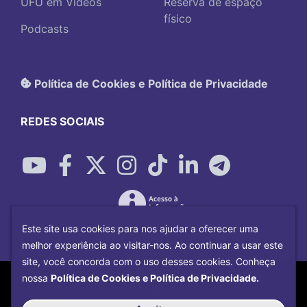
UFU em Vídeos
Reserva de espaço
físico
Podcasts
Política de Cookies e Política de Privacidade
REDES SOCIAIS
Este site usa cookies para nos ajudar a oferecer uma
melhor experiência ao visitar-nos. Ao continuar a usar este
site, você concorda com o uso desses cookies. Conheça
Copyright©
2026
Universidade Federal
nossa
Política de Cookies e Política de Privacidade.
Uberlândia.