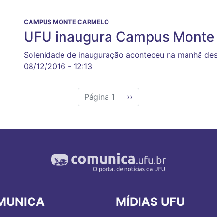
CAMPUS MONTE CARMELO
UFU inaugura Campus Monte
Solenidade de inauguração aconteceu na manhã dest
08/12/2016 - 12:13
Página 1
Próxima
››
página
MUNICA
MÍDIAS UFU