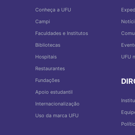
Conheça a UFU
Exped
Campi
Notíc
Faculdades e Institutos
Comu
Bibliotecas
Event
Hospitais
UFU n
Restaurantes
DI
Fundações
Apoio estudantil
Instit
Internacionalização
Equip
Uso da marca UFU
Polít