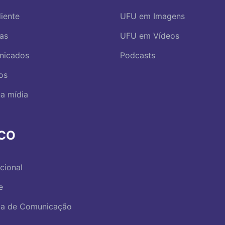
iente
UFU em Imagens
ias
UFU em Vídeos
nicados
Podcasts
os
a mídia
RCO
ucional
e
ica de Comunicação