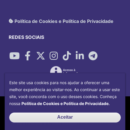
Política de Cookies e Política de Privacidade
REDES SOCIAIS
Este site usa cookies para nos ajudar a oferecer uma
melhor experiência ao visitar-nos. Ao continuar a usar este
site, você concorda com o uso desses cookies. Conheça
Copyright©
2026
Universidade Federal
nossa
Política de Cookies e Política de Privacidade.
Uberlândia.
Desenvolvido por
Centro de Tecnologia da
Aceitar
Informação e Comunicação
com o CMS de