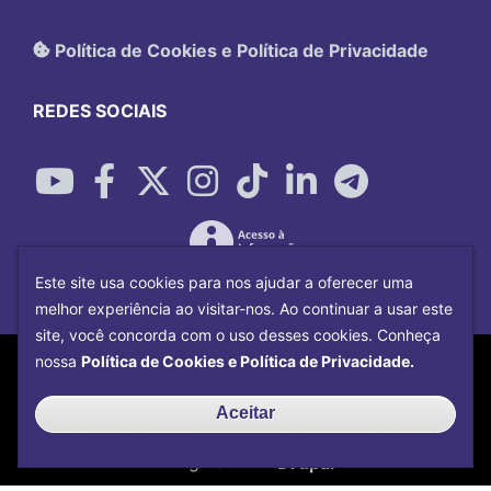
Política de Cookies e Política de Privacidade
REDES SOCIAIS
Este site usa cookies para nos ajudar a oferecer uma
melhor experiência ao visitar-nos. Ao continuar a usar este
site, você concorda com o uso desses cookies. Conheça
Copyright©
2026
Universidade Federal
nossa
Política de Cookies e Política de Privacidade.
Uberlândia.
Desenvolvido por
Centro de Tecnologia da
Aceitar
Informação e Comunicação
com o CMS de
código aberto
Drupal
.