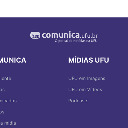
MUNICA
MÍDIAS UFU
iente
UFU em Imagens
ias
UFU em Vídeos
nicados
Podcasts
os
a mídia