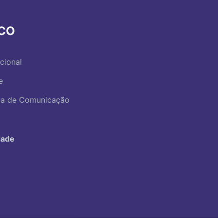
RCO
ucional
e
ica de Comunicação
dade