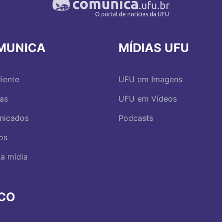
MUNICA
MÍDIAS UFU
iente
UFU em Imagens
ias
UFU em Vídeos
nicados
Podcasts
os
a mídia
RCO