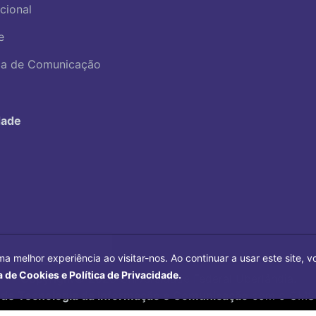
ucional
e
ica de Comunicação
dade
ma melhor experiência ao visitar-nos. Ao continuar a usar este site,
a de Cookies e Política de Privacidade.
Copyright©
2026
Universidade Federal Uberlândia.
 de Tecnologia da Informação e Comunicação
com o CMS 