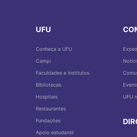
UFU
CO
Conheça a UFU
Exped
Campi
Notíc
Faculdades e Institutos
Comu
Bibliotecas
Event
Hospitais
UFU n
Restaurantes
DI
Fundações
Apoio estudantil