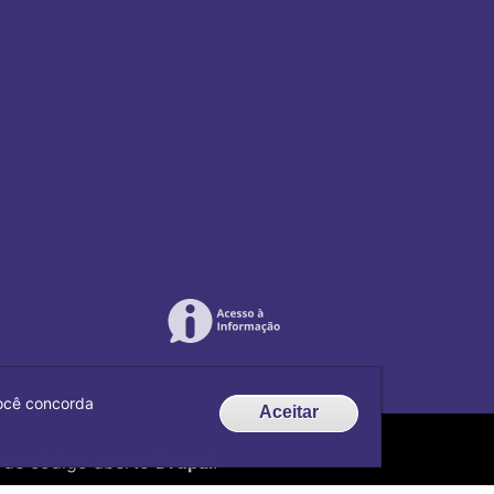
 você concorda
Aceitar
de código aberto
Drupal
.