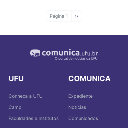
Página 1
Próxima
››
página
UFU
COMUNICA
Conheça a UFU
Expediente
Campi
Notícias
Faculdades e Institutos
Comunicados