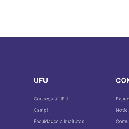
UFU
CO
Conheça a UFU
Exped
Campi
Notíc
Faculdades e Institutos
Comu