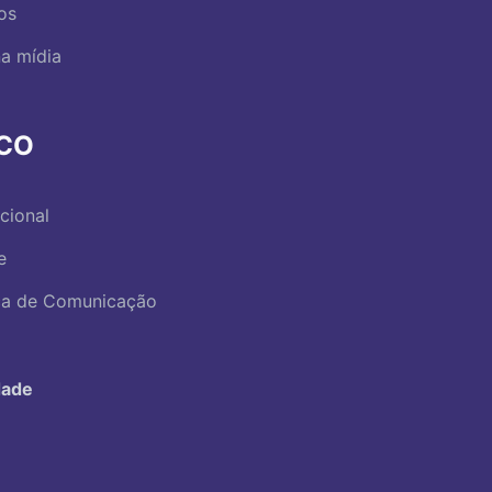
os
a mídia
RCO
ucional
e
ica de Comunicação
dade