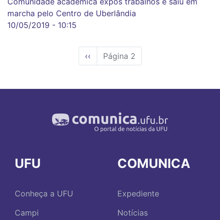
Comunidade acadêmica expôs trabalhos e saiu em
marcha pelo Centro de Uberlândia
10/05/2019 - 10:15
Página
‹‹
Página 2
anterior
UFU
COMUNICA
Conheça a UFU
Expediente
Campi
Notícias