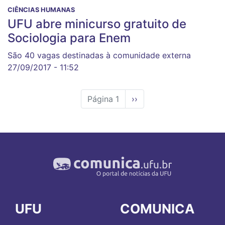
CIÊNCIAS HUMANAS
UFU abre minicurso gratuito de
Sociologia para Enem
São 40 vagas destinadas à comunidade externa
27/09/2017 - 11:52
Página 1
Próxima
››
página
UFU
COMUNICA