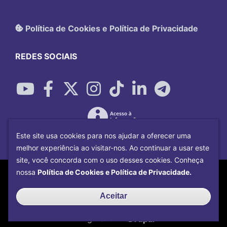
Política de Cookies e Política de Privacidade
REDES SOCIAIS
Este site usa cookies para nos ajudar a oferecer uma
melhor experiência ao visitar-nos. Ao continuar a usar este
site, você concorda com o uso desses cookies. Conheça
Copyright©
2026
Universidade Federal
nossa
Política de Cookies e Política de Privacidade.
Uberlândia.
Desenvolvido por
Centro de Tecnologia da
Aceitar
Informação e Comunicação
com o CMS de
código aberto
Drupal
.