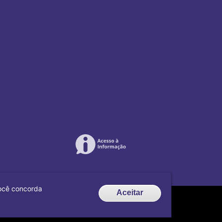
 você concorda
Aceitar
de código aberto
Drupal
.