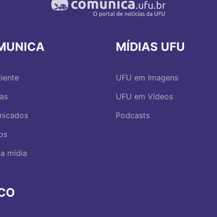
MUNICA
MÍDIAS UFU
iente
UFU em Imagens
ias
UFU em Vídeos
nicados
Podcasts
os
a mídia
RCO