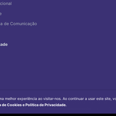
ucional
e
ica de Comunicação
dade
ma melhor experiência ao visitar-nos. Ao continuar a usar este site,
Copyright©
2026
Universidade Federal Uberlândia.
a de Cookies e Política de Privacidade.
 de Tecnologia da Informação e Comunicação
com o CMS 