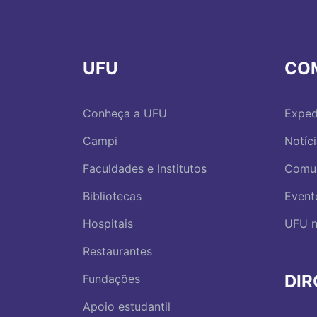
UFU
CO
Conheça a UFU
Exped
Campi
Notíc
Faculdades e Institutos
Comu
Bibliotecas
Event
Hospitais
UFU n
Restaurantes
DI
Fundações
Apoio estudantil