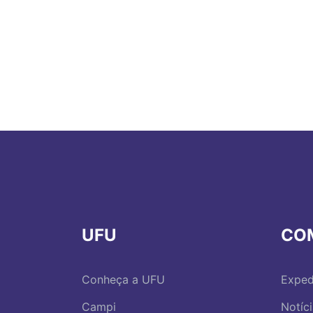
UFU
CO
Conheça a UFU
Exped
Campi
Notíc