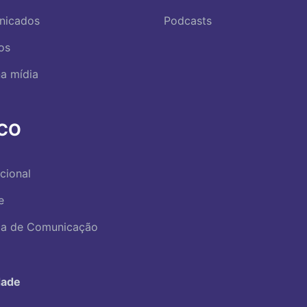
nicados
Podcasts
os
a mídia
RCO
ucional
e
ica de Comunicação
dade