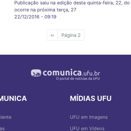
Publicação saiu na edição desta quinta-feira, 22, do
ocorre na próxima terça, 27
22/12/2016 - 09:19
Página
‹‹
Página 2
anterior
MUNICA
MÍDIAS UFU
iente
UFU em Imagens
ias
UFU em Vídeos