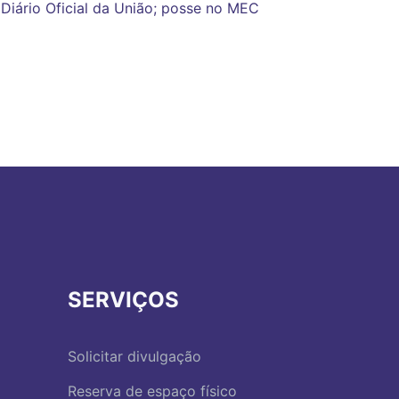
 Diário Oficial da União; posse no MEC
SERVIÇOS
Solicitar divulgação
Reserva de espaço físico