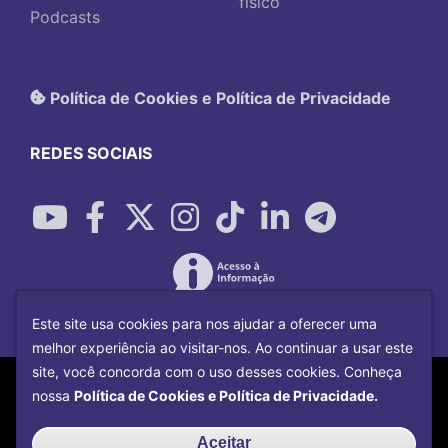
físico
Podcasts
Política de Cookies e Política de Privacidade
REDES SOCIAIS
Este site usa cookies para nos ajudar a oferecer uma
melhor experiência ao visitar-nos. Ao continuar a usar este
site, você concorda com o uso desses cookies. Conheça
Copyright©
2026
Universidade Federal
nossa
Política de Cookies e Política de Privacidade.
Uberlândia.
Desenvolvido por
Centro de Tecnologia da
Aceitar