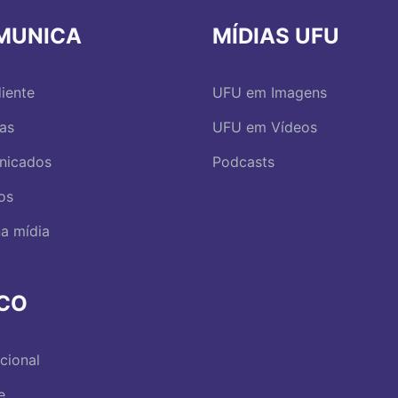
MUNICA
MÍDIAS UFU
iente
UFU em Imagens
ias
UFU em Vídeos
nicados
Podcasts
os
a mídia
RCO
ucional
e