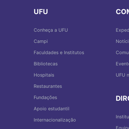
UFU
CO
Conheça a UFU
Exped
Campi
Notíc
Faculdades e Institutos
Comu
Bibliotecas
Event
Hospitais
UFU n
Restaurantes
DI
Fundações
Apoio estudantil
Instit
Internacionalização
Equip