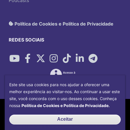
Podcasts
Política de Cookies e Política de Privacidade
REDES SOCIAIS
Este site usa cookies para nos ajudar a oferecer uma
melhor experiência ao visitar-nos. Ao continuar a usar este
site, você concorda com o uso desses cookies. Conheça
Copyright©
2026
Universidade Federal
nossa
Política de Cookies e Política de Privacidade.
Uberlândia.
Desenvolvido por
Centro de Tecnologia da
Aceitar
Informação e Comunicação
com o CMS de