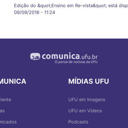
Edição do &quot;Ensino em Re-vista&quot; está disp
09/09/2016 - 11:24
MUNICA
MÍDIAS UFU
iente
UFU em Imagens
ias
UFU em Vídeos
nicados
Podcasts