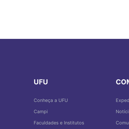
UFU
CO
Conheça a UFU
Exped
Campi
Notíc
Faculdades e Institutos
Comu