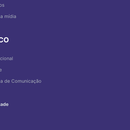
os
a mídia
RCO
ucional
e
ica de Comunicação
dade