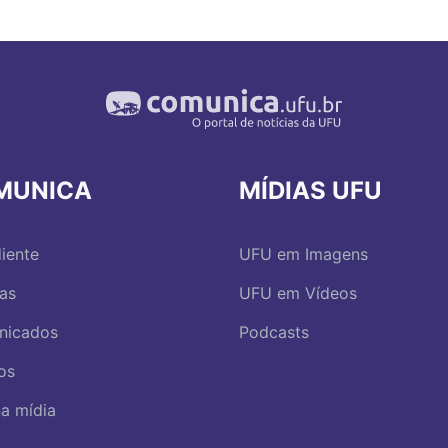
MUNICA
MÍDIAS UFU
iente
UFU em Imagens
ias
UFU em Vídeos
nicados
Podcasts
os
a mídia