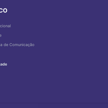
RCO
ucional
e
ica de Comunicação
dade