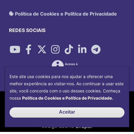
Política de Cookies e Política de Privacidade
REDES SOCIAIS
Este site usa cookies para nos ajudar a oferecer uma
melhor experiência ao visitar-nos. Ao continuar a usar este
site, você concorda com o uso desses cookies. Conheça
Copyright©
2026
Universidade Federal
nossa
Política de Cookies e Política de Privacidade.
Uberlândia.
Desenvolvido por
Centro de Tecnologia da
Aceitar
Informação e Comunicação
com o CMS de
código aberto
Drupal
.