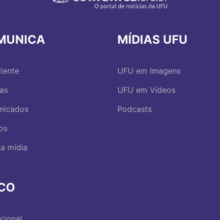
MUNICA
MÍDIAS UFU
iente
UFU em Imagens
ias
UFU em Vídeos
nicados
Podcasts
os
a mídia
RCO
ucional