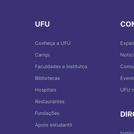
UFU
CO
Conheça a UFU
Exped
Campi
Notíc
Faculdades e Institutos
Comu
Bibliotecas
Event
Hospitais
UFU n
Restaurantes
DI
Fundações
Apoio estudantil
Instit