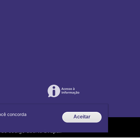
 você concorda
Aceitar
de código aberto
Drupal
.