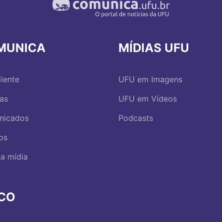
MUNICA
MÍDIAS UFU
iente
UFU em Imagens
ias
UFU em Vídeos
nicados
Podcasts
os
a mídia
RCO