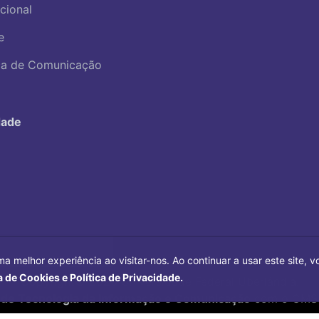
ucional
e
ica de Comunicação
dade
ma melhor experiência ao visitar-nos. Ao continuar a usar este site,
a de Cookies e Política de Privacidade.
Copyright©
2026
Universidade Federal Uberlândia.
 de Tecnologia da Informação e Comunicação
com o CMS 