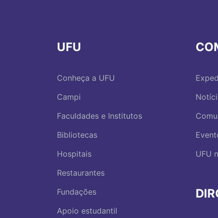
UFU
CO
Conheça a UFU
Exped
Campi
Notíc
Faculdades e Institutos
Comu
Bibliotecas
Event
Hospitais
UFU n
Restaurantes
DI
Fundações
Apoio estudantil